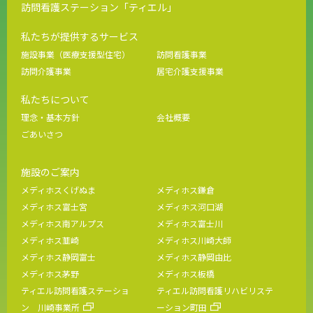
訪問看護ステーション「ティエル」
私たちが提供するサービス
施設事業（医療支援型住宅）
訪問看護事業
訪問介護事業
居宅介護支援事業
私たちについて
理念・基本方針
会社概要
ごあいさつ
施設のご案内
メディホスくげぬま
メディホス鎌倉
メディホス富士宮
メディホス河口湖
メディホス南アルプス
メディホス富士川
メディホス韮崎
メディホス川崎大師
メディホス静岡富士
メディホス静岡由比
メディホス茅野
メディホス板橋
ティエル訪問看護ステーショ
ティエル訪問看護リハビリステ
ン 川崎事業所
ーション町田