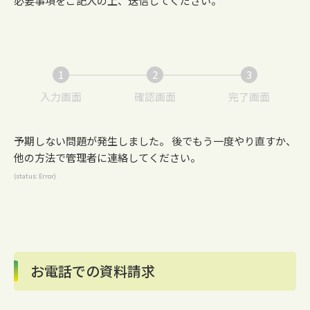
必要事項をご記入の上、送信してください。
1
2
3
現
現
現
入力画面
確認画面
完了画面
在
在
在
表
表
表
予期しない問題が発生しました。 後でもう一度やり直すか、
示
示
示
他の方法で管理者に連絡してください。
さ
さ
さ
(status: Error)
れ
れ
れ
て
て
て
い
い
い
る
る
る
画
画
画
面
面
面
お電話での資料請求
で
で
で
す。
す。
す。