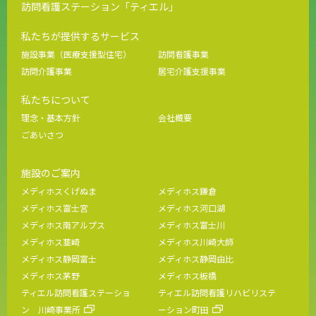
訪問看護ステーション「ティエル」
私たちが提供するサービス
施設事業（医療支援型住宅）
訪問看護事業
訪問介護事業
居宅介護支援事業
私たちについて
理念・基本方針
会社概要
ごあいさつ
施設のご案内
メディホスくげぬま
メディホス鎌倉
メディホス富士宮
メディホス河口湖
メディホス南アルプス
メディホス富士川
メディホス韮崎
メディホス川崎大師
メディホス静岡富士
メディホス静岡由比
メディホス茅野
メディホス板橋
ティエル訪問看護ステーショ
ティエル訪問看護リハビリステ
ン 川崎事業所
ーション町田