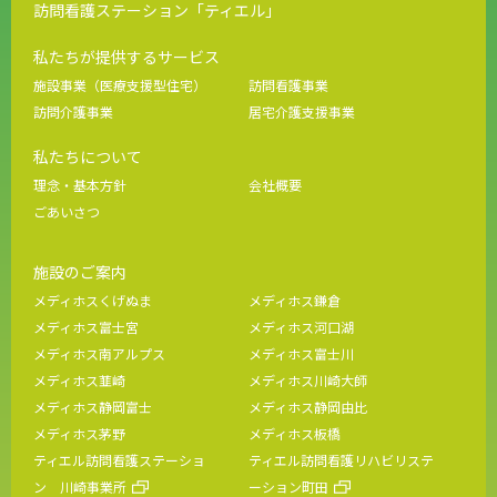
訪問看護ステーション「ティエル」
私たちが提供するサービス
施設事業（医療支援型住宅）
訪問看護事業
訪問介護事業
居宅介護支援事業
私たちについて
理念・基本方針
会社概要
ごあいさつ
施設のご案内
メディホスくげぬま
メディホス鎌倉
メディホス富士宮
メディホス河口湖
メディホス南アルプス
メディホス富士川
メディホス韮崎
メディホス川崎大師
メディホス静岡富士
メディホス静岡由比
メディホス茅野
メディホス板橋
ティエル訪問看護ステーショ
ティエル訪問看護リハビリステ
ン 川崎事業所
ーション町田