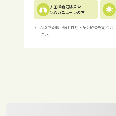
人工呼吸器装着や
気管カニューレの方
ALSや脊髄小脳変性症・多系統萎縮症など
さい）