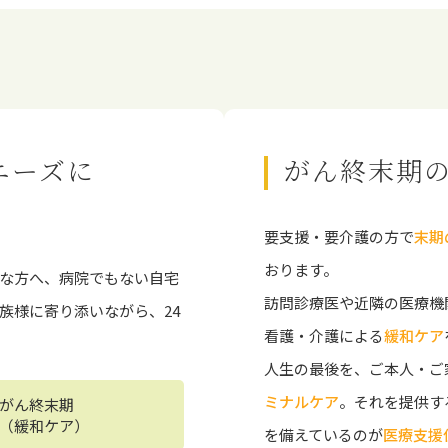
ニーズに
がん終末期
要支援・要介護の方で
末期
おります。
な⽅へ、病院でもない⾃宅
訪問診療医や近隣の医療機
族様に寄り添いながら、24
看護・介護による
緩和ケア
人生の最後を、ご本人・ご
ミナルケア
。それを提供す
がん終末期
（緩和ケア）
を備えているのが
医療支援