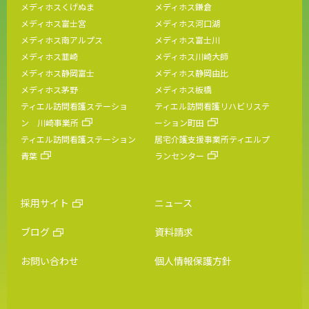
メディホスくげぬま
メディホス鎌倉
メディホス富士宮
メディホス河口湖
メディホス南アルプス
メディホス富士川
メディホス韮崎
メディホス川崎大師
メディホス静岡富士
メディホス静岡由比
メディホス茅野
メディホス板橋
ティエル訪問看護ステーショ
ティエル訪問看護リハビリステ
ン 川崎事業所
ーション町田
ティエル訪問看護ステーション
居宅介護支援事業所ティエルプ
青葉
ランセンター
採用サイト
ニュース
ブログ
資料請求
お問い合わせ
個人情報保護方針