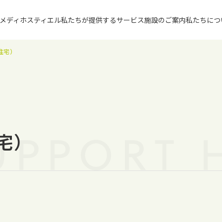
メディホス
ティエル
私たちが提供するサービス
施設のご案内
私たちにつ
住宅）
UPPORT 
宅）