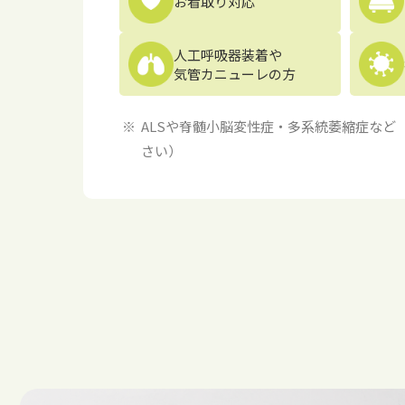
お看取り対応
人工呼吸器装着や
気管カニューレの方
ALSや脊髄小脳変性症・多系統萎縮症など
さい）