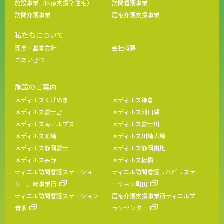
施設事業（医療支援型住宅）
訪問看護事業
訪問介護事業
居宅介護支援事業
私たちについて
理念・基本方針
会社概要
ごあいさつ
施設のご案内
メディホスくげぬま
メディホス鎌倉
メディホス富士宮
メディホス河口湖
メディホス南アルプス
メディホス富士川
メディホス韮崎
メディホス川崎大師
メディホス静岡富士
メディホス静岡由比
メディホス茅野
メディホス板橋
ティエル訪問看護ステーショ
ティエル訪問看護リハビリステ
ン 川崎事業所
ーション町田
ティエル訪問看護ステーション
居宅介護支援事業所ティエルプ
青葉
ランセンター