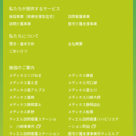
私たちが提供するサービス
施設事業（医療支援型住宅）
訪問看護事業
訪問介護事業
居宅介護支援事業
私たちについて
理念・基本方針
会社概要
ごあいさつ
施設のご案内
メディホスくげぬま
メディホス鎌倉
メディホス富士宮
メディホス河口湖
メディホス南アルプス
メディホス富士川
メディホス韮崎
メディホス川崎大師
メディホス静岡富士
メディホス静岡由比
メディホス茅野
メディホス板橋
ティエル訪問看護ステーショ
ティエル訪問看護リハビリステ
ン 川崎事業所
ーション町田
ティエル訪問看護ステーション
居宅介護支援事業所ティエルプ