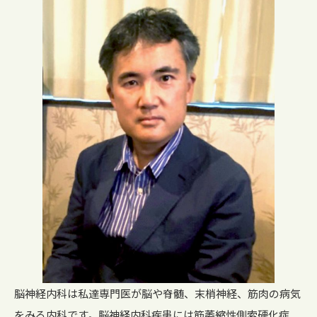
脳神経内科は私達専門医が脳や脊髄、末梢神経、筋肉の病気
をみる内科です。脳神経内科疾患には筋萎縮性側索硬化症