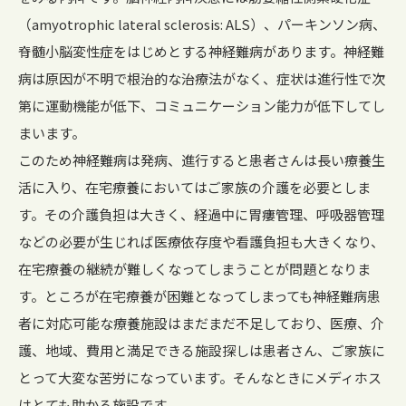
（amyotrophic lateral sclerosis: ALS）、パーキンソン病、
脊髄小脳変性症をはじめとする神経難病があります。神経難
病は原因が不明で根治的な治療法がなく、症状は進行性で次
第に運動機能が低下、コミュニケーション能力が低下してし
まいます。
このため神経難病は発病、進行すると患者さんは長い療養生
活に入り、在宅療養においてはご家族の介護を必要としま
す。その介護負担は大きく、経過中に胃瘻管理、呼吸器管理
などの必要が生じれば医療依存度や看護負担も大きくなり、
在宅療養の継続が難しくなってしまうことが問題となりま
す。ところが在宅療養が困難となってしまっても神経難病患
者に対応可能な療養施設はまだまだ不足しており、医療、介
護、地域、費用と満足できる施設探しは患者さん、ご家族に
とって大変な苦労になっています。そんなときにメディホス
はとても助かる施設です。