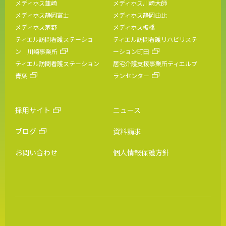
メディホス韮崎
メディホス川崎大師
メディホス静岡富士
メディホス静岡由比
メディホス茅野
メディホス板橋
ティエル訪問看護ステーショ
ティエル訪問看護リハビリステ
ン 川崎事業所
ーション町田
ティエル訪問看護ステーション
居宅介護支援事業所ティエルプ
青葉
ランセンター
採用サイト
ニュース
ブログ
資料請求
お問い合わせ
個人情報保護方針