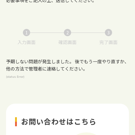
必要事項をご記入の上、送信してください。
1
2
3
現
現
現
入力画面
確認画面
完了画面
在
在
在
表
表
表
予期しない問題が発生しました。 後でもう一度やり直すか、
示
示
示
他の方法で管理者に連絡してください。
さ
さ
さ
(status: Error)
れ
れ
れ
て
て
て
い
い
い
る
る
る
画
画
画
面
面
面
お問い合わせはこちら
で
で
で
す。
す。
す。