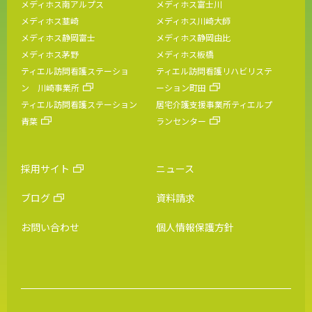
メディホス南アルプス
メディホス富士川
メディホス韮崎
メディホス川崎大師
メディホス静岡富士
メディホス静岡由比
メディホス茅野
メディホス板橋
ティエル訪問看護ステーショ
ティエル訪問看護リハビリステ
ン 川崎事業所
ーション町田
ティエル訪問看護ステーション
居宅介護支援事業所ティエルプ
青葉
ランセンター
採用サイト
ニュース
ブログ
資料請求
お問い合わせ
個人情報保護方針