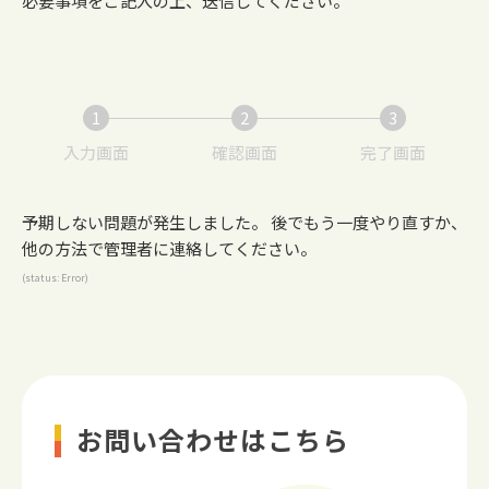
必要事項をご記入の上、送信してください。
1
2
3
現
現
現
入力画面
確認画面
完了画面
在
在
在
表
表
表
予期しない問題が発生しました。 後でもう一度やり直すか、
示
示
示
他の方法で管理者に連絡してください。
さ
さ
さ
(status: Error)
れ
れ
れ
て
て
て
い
い
い
る
る
る
画
画
画
面
面
面
お問い合わせはこちら
で
で
で
す。
す。
す。