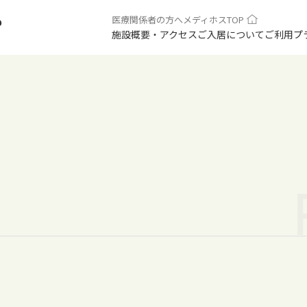
医療関係者の方へ
メディホスTOP
6
施設概要・アクセス
ご入居について
ご利用プ