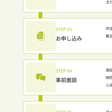
ま
所
STEP 03
郵
お申し込み
施
STEP 04
病
事前面談
⼼
サ