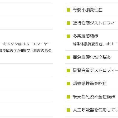
脊髄小脳変性症
進行性筋ジストロフィ
多系統萎縮症
パーキンソン病（ホーエン・ヤー
線条体黒質変性症、オリー
障害度がII度又はIII度のもの
亜急性硬化性全脳炎
副腎白質ジストロフィ
球脊髄性筋萎縮症
後天性免疫不全症候群
人工呼吸器を使用して