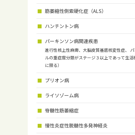
筋萎縮性側索硬化症（ALS）
ハンチントン病
パーキンソン病関連疾患
進行性核上性麻痺、大脳皮質基底核変性症、 
ルの重症度分類がステージ３以上であって生活機能
に限る）
プリオン病
ライソゾーム病
脊髄性筋萎縮症
慢性炎症性脱髄性多発神経炎