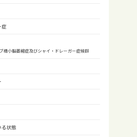
ー症
ブ橋小脳萎縮症及びシャイ・ドレーガー症候群
ー
いる状態