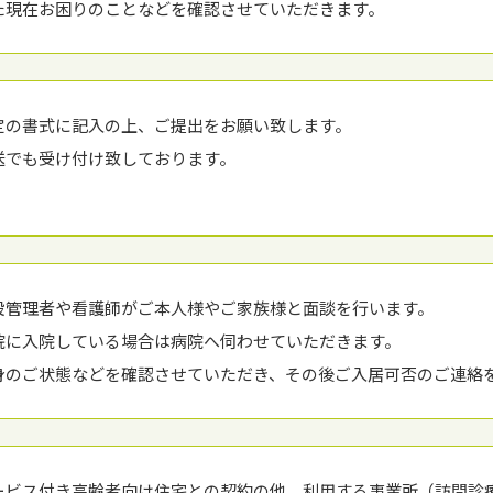
た現在お困りのことなどを確認させていただきます。
定の書式に記⼊の上、ご提出をお願い致します。
送でも受け付け致しております。
設管理者や看護師がご本⼈様やご家族様と⾯談を⾏います。
院に⼊院している場合は病院へ伺わせていただきます。
⾝のご状態などを確認させていただき、その後ご⼊居可否のご連絡
ービス付き⾼齢者向け住宅との契約の他、利⽤する事業所（訪問診