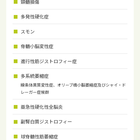
頸髄損傷
多発性硬化症
スモン
脊髄小脳変性症
進行性筋ジストロフィー症
多系統萎縮症
線条体黒質変性症、オリーブ橋小脳萎縮症及びシャイ・ド
レーガー症候群
亜急性硬化性全脳炎
副腎白質ジストロフィー
球脊髄性筋萎縮症