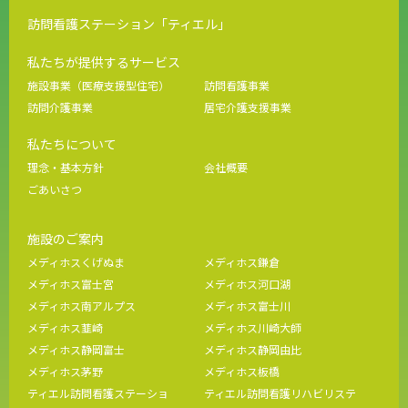
訪問看護ステーション「ティエル」
私たちが提供するサービス
施設事業（医療支援型住宅）
訪問看護事業
訪問介護事業
居宅介護支援事業
私たちについて
理念・基本方針
会社概要
ごあいさつ
施設のご案内
メディホスくげぬま
メディホス鎌倉
メディホス富士宮
メディホス河口湖
メディホス南アルプス
メディホス富士川
メディホス韮崎
メディホス川崎大師
メディホス静岡富士
メディホス静岡由比
メディホス茅野
メディホス板橋
ティエル訪問看護ステーショ
ティエル訪問看護リハビリステ