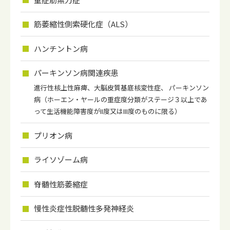
筋萎縮性側索硬化症（ALS）
ハンチントン病
パーキンソン病関連疾患
進行性核上性麻痺、大脳皮質基底核変性症、 パーキンソン
病（ホーエン・ヤールの重症度分類がステージ３以上であ
って生活機能障害度がII度又はIII度のものに限る）
プリオン病
ライソゾーム病
脊髄性筋萎縮症
慢性炎症性脱髄性多発神経炎