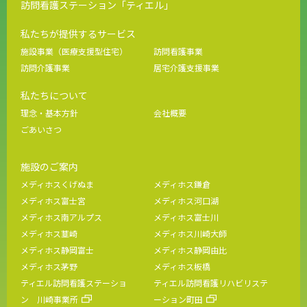
訪問看護ステーション「ティエル」
私たちが提供するサービス
施設事業（医療支援型住宅）
訪問看護事業
訪問介護事業
居宅介護支援事業
私たちについて
理念・基本方針
会社概要
ごあいさつ
施設のご案内
メディホスくげぬま
メディホス鎌倉
メディホス富士宮
メディホス河口湖
メディホス南アルプス
メディホス富士川
メディホス韮崎
メディホス川崎大師
メディホス静岡富士
メディホス静岡由比
メディホス茅野
メディホス板橋
ティエル訪問看護ステーショ
ティエル訪問看護リハビリステ
ン 川崎事業所
ーション町田