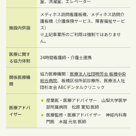
室、洗濯室、エレベーター
メディホス訪問看護板橋、メディホス訪問介
護板橋（介護保険サービス、障害福祉サービ
施設内併設
ス）
※上記事業所のご利用は強制ではありませ
ん。
医療に関す
24時間看護師・介護士連携
る協力体制
協力医療機関：
医療法人社団明芳会 板橋中央
関係医療機
総合病院
、板橋区役所前診療所、医療法人社
関
団杉友会 ABCデンタルクリニック
産業医・医療アドバイザー 山梨大学医学
部附属病院 松原 寛知 医師
医療アドバ
イザー
医療監修・医療アドバイザー 神経内科専
門医 水越 元気 医師