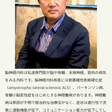
脳神経内科は私達専門医が脳や脊髄、末梢神経、筋肉の病気
をみる内科です。脳神経内科疾患には筋萎縮性側索硬化症
（amyotrophic lateral sclerosis: ALS）、パーキンソン病、
脊髄小脳変性症をはじめとする神経難病があります。神経難
病は原因が不明で根治的な治療法がなく、症状は進行性で次
第に運動機能が低下、コミュニケーション能力が低下してし