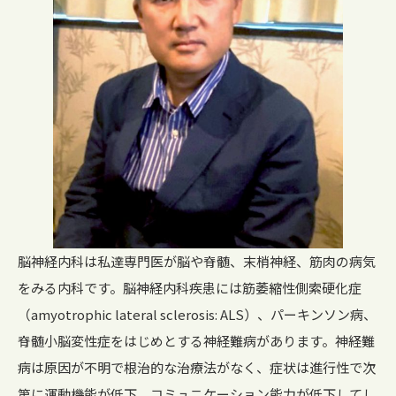
脳神経内科は私達専門医が脳や脊髄、末梢神経、筋肉の病気
をみる内科です。脳神経内科疾患には筋萎縮性側索硬化症
（amyotrophic lateral sclerosis: ALS）、パーキンソン病、
脊髄小脳変性症をはじめとする神経難病があります。神経難
病は原因が不明で根治的な治療法がなく、症状は進行性で次
第に運動機能が低下、コミュニケーション能力が低下してし