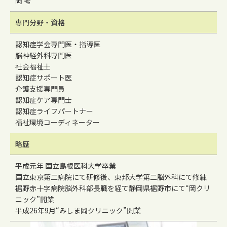
岡 考
専門分野・資格
認知症学会専門医・指導医
脳神経外科専門医
社会福祉士
認知症サポート医
介護支援専門員
認知症ケア専門士
認知症ライフパートナー
福祉環境コーディネーター
略歴
平成元年 国立島根医科大学卒業
国立東京第二病院にて研修後、東邦大学第二脳外科にて修練
裾野赤十字病院脳外科部長職を経て静岡県裾野市にて“岡クリ
ニック”開業
平成26年9月“みしま岡クリニック”開業