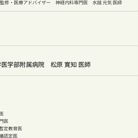
監修・医療アドバイザー 神経内科専門医 水越 元気 医師
医学部附属病院 松原 寛知 医師
医
門医
暫定教育医
構認定医