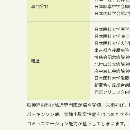
専門分野
日本脳卒中学会専
日本内科学会認定
日本医科大学医学
日本医科大学 第
日本医科大学大学
東京都立荏原病院
博慈会記念病院 
経歴
北村山公立病院 
府中恵仁会病院 
日本医科大学武蔵
新百合ヶ丘総合病
元気クリニック内
脳神経内科は私達専門医が脳や脊髄、末梢神経、筋肉の病気
パーキンソン病、脊髄小脳変性症をはじめとする
コミュニケーション能力が低下してしまいます。