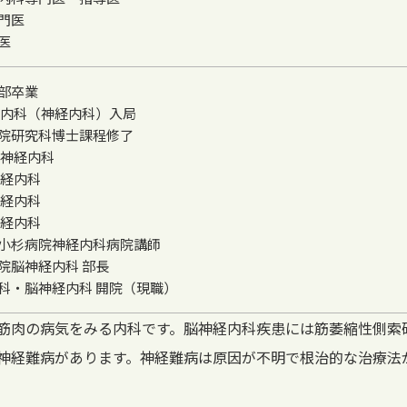
門医
医
部卒業
二内科（神経内科）入局
院研究科博士課程修了
 神経内科
神経内科
神経内科
神経内科
小杉病院神経内科病院講師
院脳神経内科 部長
科・脳神経内科 開院（現職）
をみる内科です。脳神経内科疾患には筋萎縮性側索硬化症（amyotroph
神経難病があります。神経難病は原因が不明で根治的な治療法