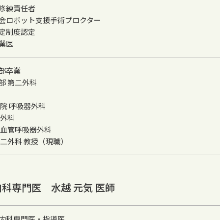
修練責任者
会ロボット支援手術プロクター
定制度認定
業医
部卒業
部 第二外科
院 呼吸器外科
部外科
臓血管呼吸器外科
第二外科 教授（現職）
科専門医 水越 元気 医師
内科専門医・指導医