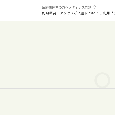
医療関係者の方へ
メディホスTOP
1
施設概要・アクセス
ご入居について
ご利用プ
O