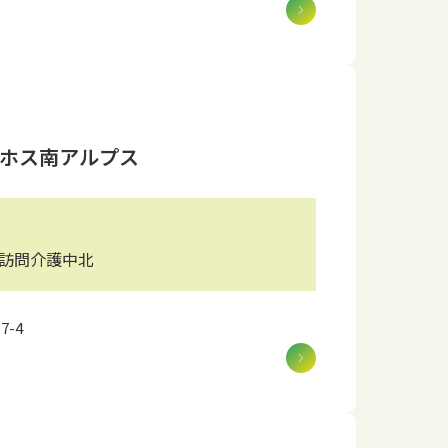
ホス南アルプス
ス訪問介護中北
7-4