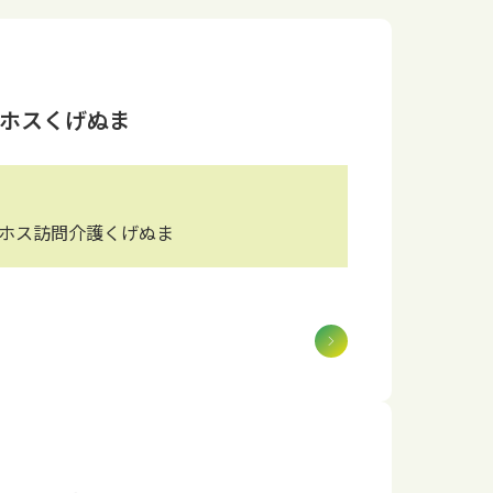
ホスくげぬま
ィホス訪問介護くげぬま