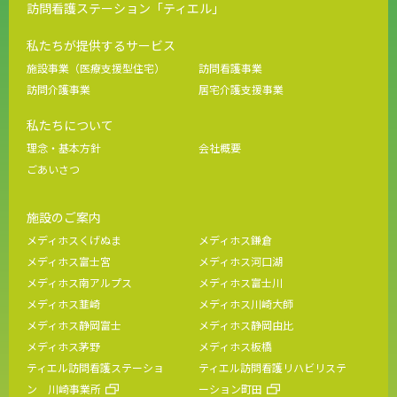
訪問看護ステーション「ティエル」
私たちが提供するサービス
施設事業（医療支援型住宅）
訪問看護事業
訪問介護事業
居宅介護支援事業
私たちについて
理念・基本方針
会社概要
ごあいさつ
施設のご案内
メディホスくげぬま
メディホス鎌倉
メディホス富士宮
メディホス河口湖
メディホス南アルプス
メディホス富士川
メディホス韮崎
メディホス川崎大師
メディホス静岡富士
メディホス静岡由比
メディホス茅野
メディホス板橋
ティエル訪問看護ステーショ
ティエル訪問看護リハビリステ
ン 川崎事業所
ーション町田