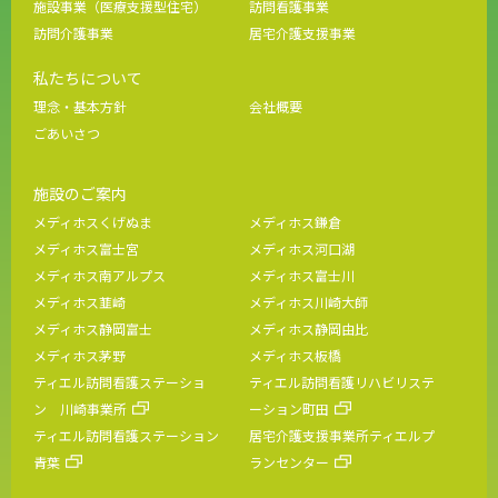
施設事業（医療支援型住宅）
訪問看護事業
訪問介護事業
居宅介護支援事業
私たちについて
理念・基本方針
会社概要
ごあいさつ
施設のご案内
メディホスくげぬま
メディホス鎌倉
メディホス富士宮
メディホス河口湖
メディホス南アルプス
メディホス富士川
メディホス韮崎
メディホス川崎大師
メディホス静岡富士
メディホス静岡由比
メディホス茅野
メディホス板橋
ティエル訪問看護ステーショ
ティエル訪問看護リハビリステ
ン 川崎事業所
ーション町田
ティエル訪問看護ステーション
居宅介護支援事業所ティエルプ
青葉
ランセンター